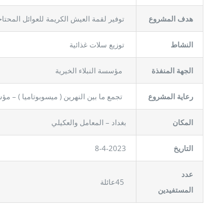
هدف المشروع
توفير لقمة العيش الكريمة للعوائل المحتا
النشاط
توزيع سلات غذائية
الجهة المنفذة
مؤسسة النبلاء الخيرية
رعاية المشروع
تجمع ما بين النهرين ( ميسوبوتاميا ) – مؤ
المكان
بغداد – المعامل والعكيلي
8-4-2023
لتاريخ
ا
عدد
45عائلة
المستفيدين