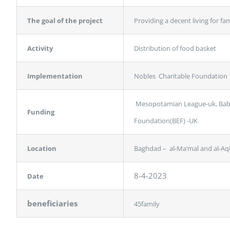
The goal of the project
Providing a decent living for fam
Activity
Distribution of food basket
Implementation
Nobles Charitable Foundation
Mesopotamian League-uk, Baby
Funding
Foundation(BEF) -UK
Location
Baghdad – al-Ma’mal and al-Aqi
8-4-2023
Date
beneficiaries
45family