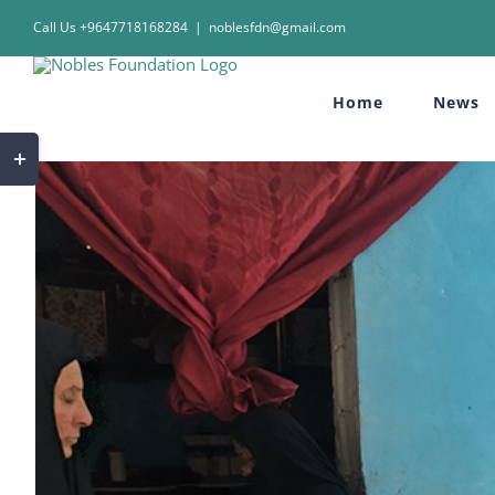
Skip
Call Us +9647718168284
|
noblesfdn@gmail.com
to
content
Home
News
Toggle
Sliding
Bar
Area