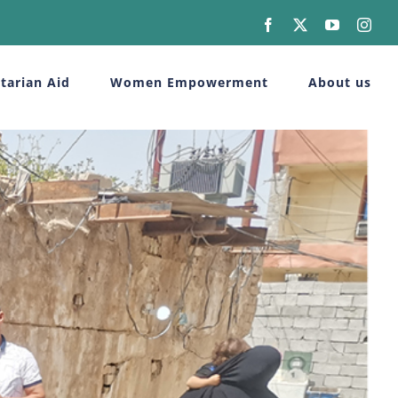
Facebook
X
YouTube
Inst
tarian Aid
Women Empowerment
About us