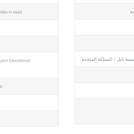
جة
ilies in need
سسة بابل – المملكة المتحدة
lon Educational
li