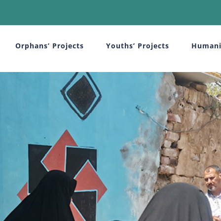
Orphans’ Projects
Youths’ Projects
Humani