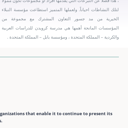
، هذا فضلاً عن التبرعات التي يقدمها أفراد أو مجموعات تكون ممولاً
لتلك النشاطات احياناً. ولعملها المتميز استطاعت مؤسسة النبلاء
الخيرية من مد جسور التعاون المشترك مع مجموعة من
المؤسسات المانحة أهمها هي مدرسة كرويدن للدراسات العربية
والكردية – المملكة المتحدة ، ومؤسسة بابل – المملكة المتحدة .
anizations that enable it to continue to present its
s.