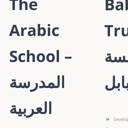
The
Ba
Arabic
Tru
School –
سة
المدرسة
ابل
العربية
Develop