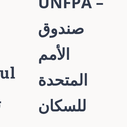
UNFPA –
صندوق
الأمم
ul
المتحدة
ت
للسكان