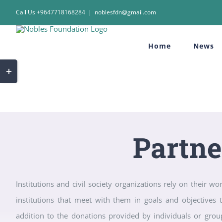
Skip
Call Us +9647718168284
|
noblesfdn@gmail.com
to
content
Home
News
Toggle
Sliding
Bar
Area
Partne
Institutions and civil society organizations rely on their w
institutions that meet with them in goals and objectives 
addition to the donations provided by individuals or group