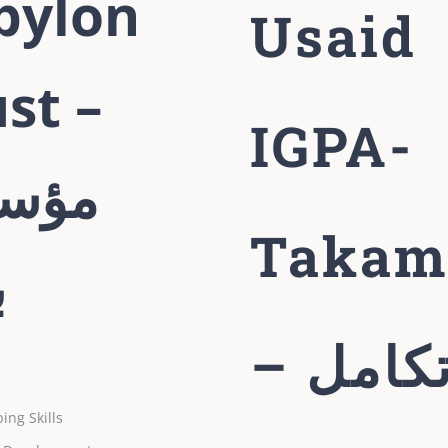
bylon
Usaid
st –
IGPA-
مؤس
Takam
ب
– كامل
ing Skills