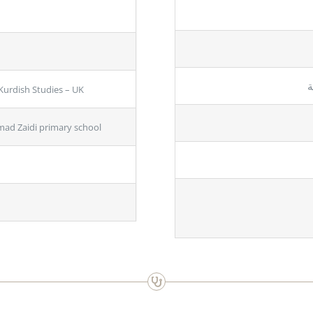
ة
Kurdish Studies – UK
d Zaidi primary school