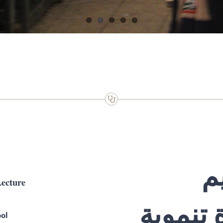
م
Lecture
تنموية
ol