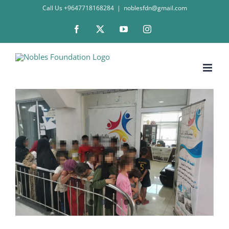
Skip
Call Us +9647718168284
|
noblesfdn@gmail.com
to
Facebook
X
YouTube
Instagram
content