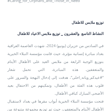
#Caring_for_Orphans_and_Those_in_Need
توزيع ملابس للاطفال
النشاط التاسع والعشرون _ توزيع ملابس الاعياد للاطفال
في السادس من حزيران (يونيو) 2024، شهدت العاصمة العراقية
بغداد مبادرة إنسانية مؤثرة، حيث قامت مؤسسة النبلاء الخيرية
بتوزيع الوجبة الرابعة من ملابس العيد على الأطفال الأيتام
والمتعففين. هذه المبادرة، التي تحمل شعار
“#عيدكم_ويانه_احلى”، هدفت إلى إدخال البهجة والسرور على
قلوب هذه الفئة من الأطفال، وتمكينهم من الاحتفال بعيد
الأضحى المبارك كباقي الأطفال.
فتحت مؤسسة النبلاء الخيرية أبواب مقرها في بغداد لاستقبال
الأطفال الأيتام والمتعففين، حيث تم توزيع مجموعة متنوعة من