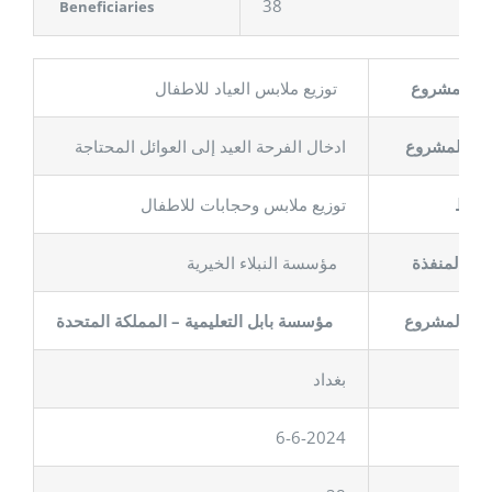
38
Beneficiaries
م المشروع
توزيع ملابس العياد للاطفال
ف المشروع
ادخال الفرحة العيد إلى العوائل المحتاجة
نشاط
توزيع ملابس وحجابات للاطفال
جهة المنفذة
مؤسسة النبلاء الخيرية
اية المشروع
مؤسسة بابل التعليمية – المملكة المتحدة
مكان
بغداد
6-6-2024
اريخ