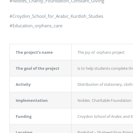
#Nobles_Charity_Foundation_Constant_Giving
#Croydon_School_for_Arabic_Kurdish_Studies
#Education_orphans_care
The project’s name
The joy of orphans project
The goal of the project
is to help students complete th
Activity
Distribution of stationery, clot
Implementation
Nobles Charitable Foundation
Funding
Croydon School of Arabic and K
Location
Baghdad – Shaheed Firas Prima