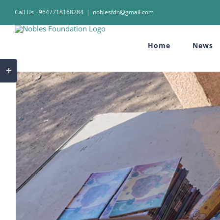
Skip
Call Us +9647718168284
|
noblesfdn@gmail.com
to
content
Home
News
Toggle
Sliding
Bar
Area