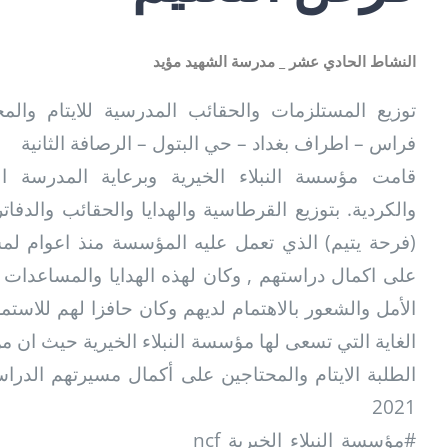
النشاط الحادي عشر _ مدرسة الشهيد مؤيد
توزيع المستلزمات والحقائب المدرسية للايتام والم
فراس – اطراف بغداد – حي البتول – الرصافة الثانية
قامت مؤسسة النبلاء الخيرية وبرعاية المدرسة الع
والكردية. بتوزيع القرطاسية والهدايا والحقائب والد
فرحة يتيم) الذي تعمل عليه المؤسسة منذ اعوام لمساع
على اكمال دراستهم , وكان لهذه الهدايا والمساعدات ا
الأمل والشعور بالاهتمام لديهم وكان حافزا لهم للاست
الغاية التي تسعى لها مؤسسة النبلاء الخيرية حيث ان م
2021
#مؤسسة_النبلاء_الخيرية_ncf