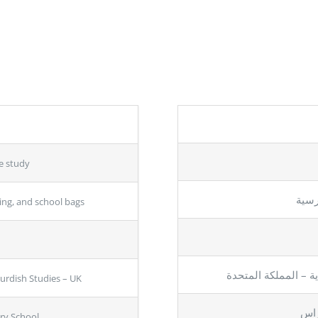
e study
رسية
hing, and school bags
ة – المملكة المتحدة
urdish Studies – UK
راس
ry School