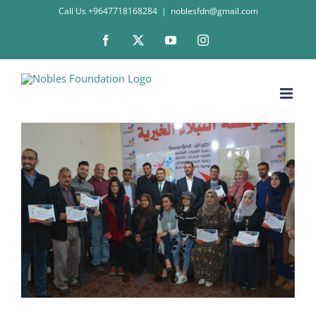
Skip
Call Us +9647718168284
|
noblesfdn@gmail.com
to
Facebook
X
YouTube
Instagram
content