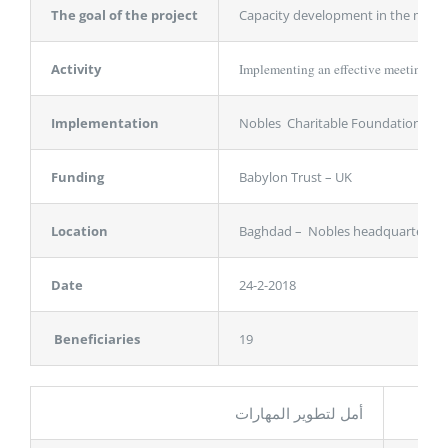
The goal of the project
Capacity development in the meet
Activity
Implementing an effective meeting m
Implementation
Nobles Charitable Foundation
Funding
Babylon Trust – UK
Location
Baghdad – Nobles headquarters
Date
24-2-2018
Beneficiaries
19
روع
أمل لتطوير المهارات