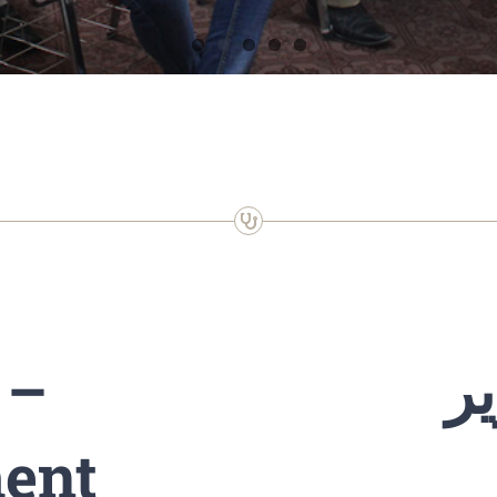
 –
ر
ment