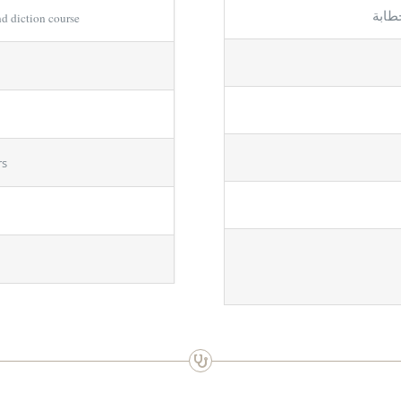
خطابة
nd diction course
rs