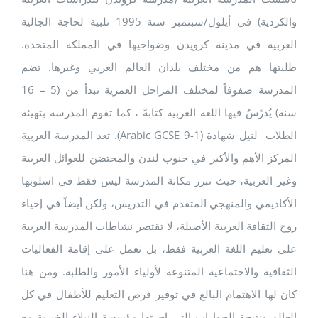
والكردية) في أيلول/سبتمبر سنة 1995 تلبية لحاجة الجالية
العربية في مدينة كرويدن وضواحيها في المملكة المتحدة.
طلبتها هم من مختلف بلدان العالم العربي وغيرها. تضم
المدرسة صفوفاً لمختلف المراحل العمرية تبدأ من (5 – 16
سنة) يُدرّسُ فيها اللغة العربية كتابةً ، كما تقوم المدرسة بتهيئة
الطلاب لنيل شهادة (Arabic GCSE 9-1). تعد المدرسة العربية
المركز الأهم والأكبر في جنوب لندن والمحتضن للعوائل العربية
وغير العربية، حيث تبرز مكانة المدرسة ليس فقط في اسلوبها
الأكاديمي والمنهجي المتقدم في التدريس، ولكن أيضاً في إحياء
روح الثقافة العربية الأصيلة، لا تقتصر نشاطات المدرسة العربية
على تعليم اللغة العربية فقط، بل تعمل على إقامة الفعاليات
الثقافية والاجتماعية المتنوعة لأولياء الأمور والطلبة. ومن هنا
كان لها الاهتمام البالغ في توفير فرص التعليم للأطفال في كل
العالم ونتيجة الحوارات التي اجرتها مؤسسة النبلاء الخيرية مع