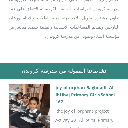
مدرسة كرويدن للدراسات العربية والكردية تم الاتفاق على عقد
تعاون مشترك طويل الأمد يهتم بفئة الطلاب والايتام ورعاية
النازحين وتقديم المساعدات الإنسانية والطبية بتنفيذ مباشر من
مؤسسة النبلاء وتمويل من مدرسة كرويدن.
نشاطاتنا الممولة من مدرسة كرويدن
joy-of-orphan-Baghdad-ِAl-
Ibtihaj Primary Girls School-
167
the joy of orphans project
Activity 20_ Al-Ibtihaj Primary